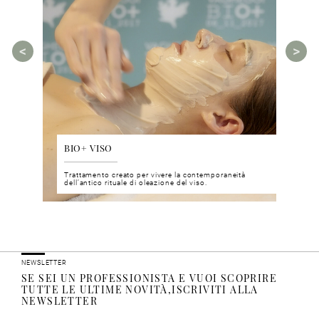
BIO+ VISO
DIS
 del viso
Trattamento creato per vivere la contemporaneità
Un nu
i prodotti
dell’antico rituale di oleazione del viso.
neuro
NEWSLETTER
SE SEI UN PROFESSIONISTA E VUOI SCOPRIRE
TUTTE LE ULTIME NOVITÀ,ISCRIVITI ALLA
NEWSLETTER