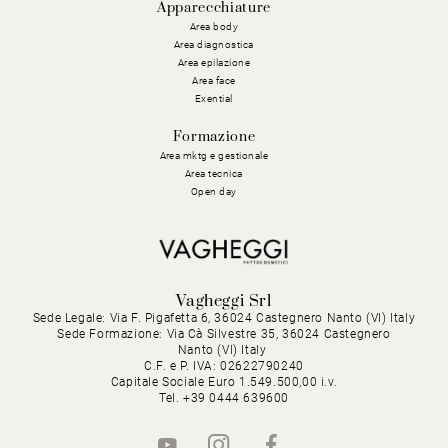
Apparecchiature
Area body
Area diagnostica
Area epilazione
Area face
Exential
Formazione
Area mktg e gestionale
Area tecnica
Open day
Vagheggi Srl
Sede Legale: Via F. Pigafetta 6, 36024 Castegnero Nanto (VI) Italy
Sede Formazione: Via Cà Silvestre 35, 36024 Castegnero
Nanto (VI) Italy
C.F. e P. IVA: 02622790240
Capitale Sociale Euro 1.549.500,00 i.v.
Tel. +39 0444 639600