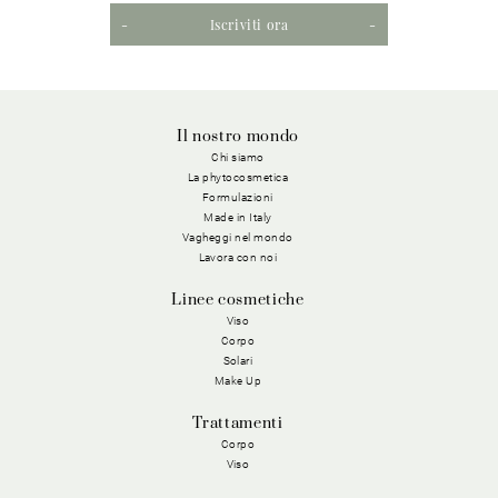
Iscriviti ora
Il nostro mondo
Chi siamo
La phytocosmetica
Formulazioni
Made in Italy
Vagheggi nel mondo
Lavora con noi
Linee cosmetiche
Viso
Corpo
Solari
Make Up
Trattamenti
Corpo
Viso