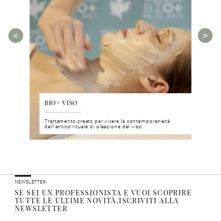
BIO+ VISO
DIS
 del viso
Trattamento creato per vivere la contemporaneità
Un nu
i prodotti
dell’antico rituale di oleazione del viso.
neuro
NEWSLETTER
SE SEI UN PROFESSIONISTA E VUOI SCOPRIRE
TUTTE LE ULTIME NOVITÀ,ISCRIVITI ALLA
NEWSLETTER