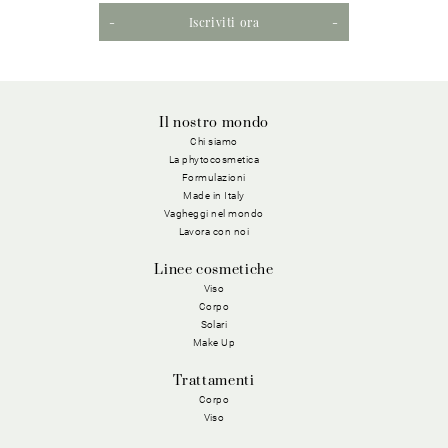
Iscriviti ora
Il nostro mondo
Chi siamo
La phytocosmetica
Formulazioni
Made in Italy
Vagheggi nel mondo
Lavora con noi
Linee cosmetiche
Viso
Corpo
Solari
Make Up
Trattamenti
Corpo
Viso