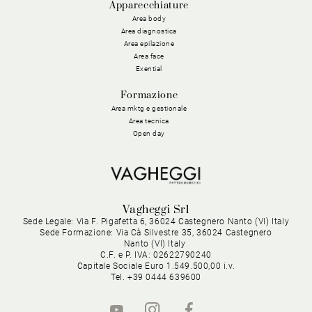
Apparecchiature
Area body
Area diagnostica
Area epilazione
Area face
Exential
Formazione
Area mktg e gestionale
Area tecnica
Open day
Vagheggi Srl
Sede Legale: Via F. Pigafetta 6, 36024 Castegnero Nanto (VI) Italy
Sede Formazione: Via Cà Silvestre 35, 36024 Castegnero
Nanto (VI) Italy
C.F. e P. IVA: 02622790240
Capitale Sociale Euro 1.549.500,00 i.v.
Tel. +39 0444 639600