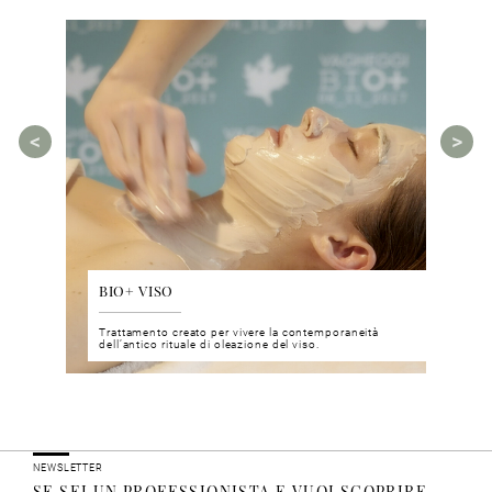
BIO+ VISO
DIS
 del viso
Trattamento creato per vivere la contemporaneità
Un nu
i prodotti
dell’antico rituale di oleazione del viso.
neuro
NEWSLETTER
SE SEI UN PROFESSIONISTA E VUOI SCOPRIRE