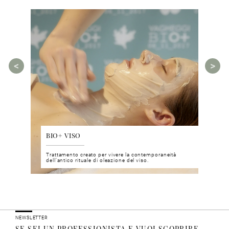
BIO+ VISO
DIS
 del viso
Trattamento creato per vivere la contemporaneità
Un nu
i prodotti
dell’antico rituale di oleazione del viso.
neuro
NEWSLETTER
SE SEI UN PROFESSIONISTA E VUOI SCOPRIRE