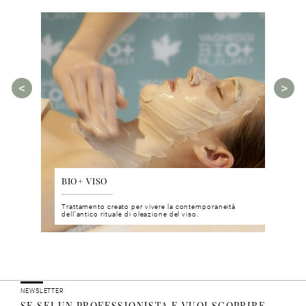
BIO+ VISO
DIS
 del viso
Trattamento creato per vivere la contemporaneità
Un nu
i prodotti
dell’antico rituale di oleazione del viso.
neuro
NEWSLETTER
SE SEI UN PROFESSIONISTA E VUOI SCOPRIRE