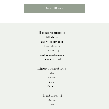
Iscriviti ora
Il nostro mondo
Chi siamo
La phytocosmetica
Formulazioni
Made in Italy
Vagheggi nel mondo
Lavora con noi
Linee cosmetiche
Viso
Corpo
Solari
Make Up
Trattamenti
Corpo
Viso