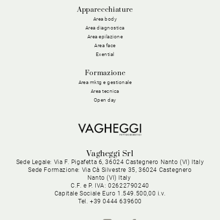
Apparecchiature
Area body
Area diagnostica
Area epilazione
Area face
Exential
Formazione
Area mktg e gestionale
Area tecnica
Open day
Vagheggi Srl
Sede Legale: Via F. Pigafetta 6, 36024 Castegnero Nanto (VI) Italy
Sede Formazione: Via Cà Silvestre 35, 36024 Castegnero
Nanto (VI) Italy
C.F. e P. IVA: 02622790240
Capitale Sociale Euro 1.549.500,00 i.v.
Tel. +39 0444 639600