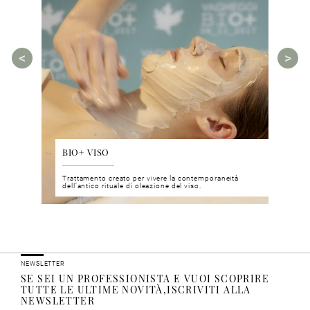
BIO+ VISO
DIS
 del viso
Trattamento creato per vivere la contemporaneità
Un nu
i prodotti
dell’antico rituale di oleazione del viso.
neuro
NEWSLETTER
SE SEI UN PROFESSIONISTA E VUOI SCOPRIRE
TUTTE LE ULTIME NOVITÀ,ISCRIVITI ALLA
NEWSLETTER