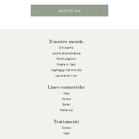
Iscriviti ora
Il nostro mondo
Chi siamo
La phytocosmetica
Formulazioni
Made in Italy
Vagheggi nel mondo
Lavora con noi
Linee cosmetiche
Viso
Corpo
Solari
Make Up
Trattamenti
Corpo
Viso