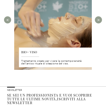
BIO+ VISO
DIS
 del viso
Trattamento creato per vivere la contemporaneità
Un nu
i prodotti
dell’antico rituale di oleazione del viso.
neuro
NEWSLETTER
SE SEI UN PROFESSIONISTA E VUOI SCOPRIRE
TUTTE LE ULTIME NOVITÀ,ISCRIVITI ALLA
NEWSLETTER