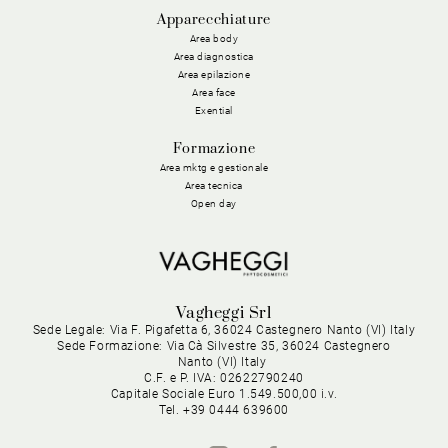
Apparecchiature
Area body
Area diagnostica
Area epilazione
Area face
Exential
Formazione
Area mktg e gestionale
Area tecnica
Open day
Vagheggi Srl
Sede Legale: Via F. Pigafetta 6, 36024 Castegnero Nanto (VI) Italy
Sede Formazione: Via Cà Silvestre 35, 36024 Castegnero
Nanto (VI) Italy
C.F. e P. IVA: 02622790240
Capitale Sociale Euro 1.549.500,00 i.v.
Tel. +39 0444 639600