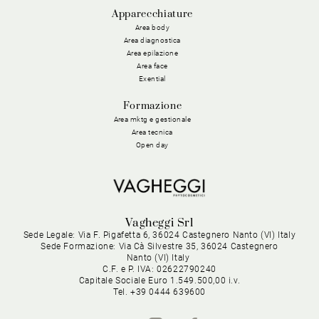
Apparecchiature
Area body
Area diagnostica
Area epilazione
Area face
Exential
Formazione
Area mktg e gestionale
Area tecnica
Open day
Vagheggi Srl
Sede Legale: Via F. Pigafetta 6, 36024 Castegnero Nanto (VI) Italy
Sede Formazione: Via Cà Silvestre 35, 36024 Castegnero
Nanto (VI) Italy
C.F. e P. IVA: 02622790240
Capitale Sociale Euro 1.549.500,00 i.v.
Tel. +39 0444 639600