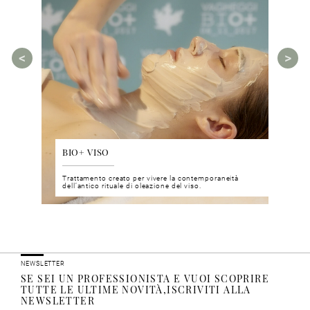
BIO+ VISO
DIS
 del viso
Trattamento creato per vivere la contemporaneità
Un nu
i prodotti
dell’antico rituale di oleazione del viso.
neuro
NEWSLETTER
SE SEI UN PROFESSIONISTA E VUOI SCOPRIRE
TUTTE LE ULTIME NOVITÀ,ISCRIVITI ALLA
NEWSLETTER