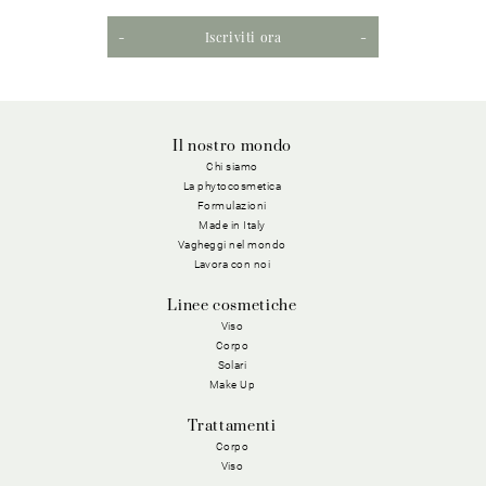
Iscriviti ora
Il nostro mondo
Chi siamo
La phytocosmetica
Formulazioni
Made in Italy
Vagheggi nel mondo
Lavora con noi
Linee cosmetiche
Viso
Corpo
Solari
Make Up
Trattamenti
Corpo
Viso