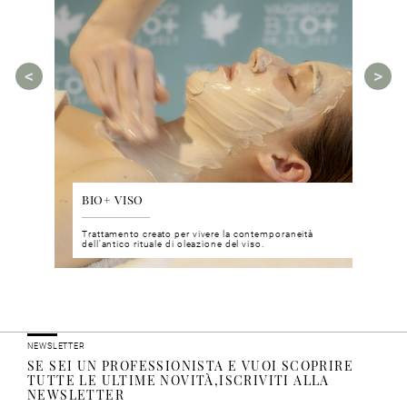
BIO+ VISO
DIS
 del viso
Trattamento creato per vivere la contemporaneità
Un nu
i prodotti
dell’antico rituale di oleazione del viso.
neuro
NEWSLETTER
SE SEI UN PROFESSIONISTA E VUOI SCOPRIRE
TUTTE LE ULTIME NOVITÀ,ISCRIVITI ALLA
NEWSLETTER