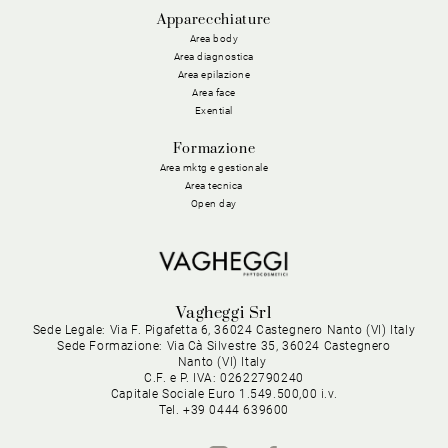
Apparecchiature
Area body
Area diagnostica
Area epilazione
Area face
Exential
Formazione
Area mktg e gestionale
Area tecnica
Open day
Vagheggi Srl
Sede Legale: Via F. Pigafetta 6, 36024 Castegnero Nanto (VI) Italy
Sede Formazione: Via Cà Silvestre 35, 36024 Castegnero
Nanto (VI) Italy
C.F. e P. IVA: 02622790240
Capitale Sociale Euro 1.549.500,00 i.v.
Tel. +39 0444 639600