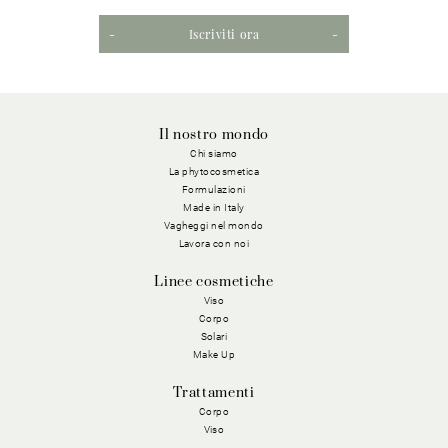
Iscriviti ora
Il nostro mondo
Chi siamo
La phytocosmetica
Formulazioni
Made in Italy
Vagheggi nel mondo
Lavora con noi
Linee cosmetiche
Viso
Corpo
Solari
Make Up
Trattamenti
Corpo
Viso