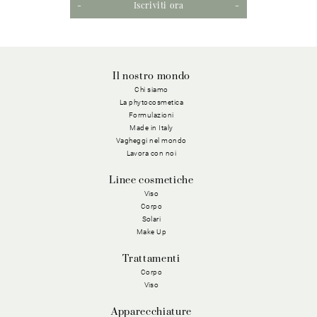
Iscriviti ora
Il nostro mondo
Chi siamo
La phytocosmetica
Formulazioni
Made in Italy
Vagheggi nel mondo
Lavora con noi
Linee cosmetiche
Viso
Corpo
Solari
Make Up
Trattamenti
Corpo
Viso
Apparecchiature