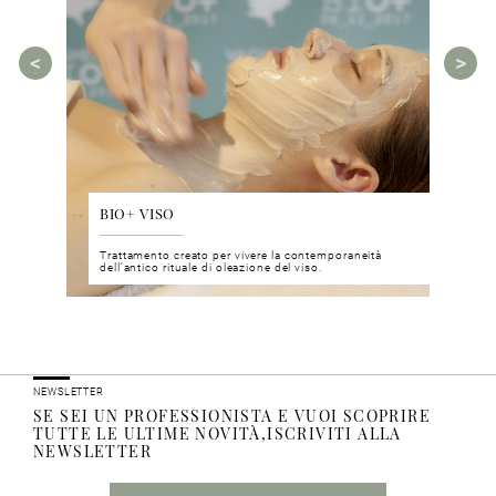
BIO+ VISO
DIS
 del viso
Trattamento creato per vivere la contemporaneità
Un nu
i prodotti
dell’antico rituale di oleazione del viso.
neuro
NEWSLETTER
SE SEI UN PROFESSIONISTA E VUOI SCOPRIRE
TUTTE LE ULTIME NOVITÀ,ISCRIVITI ALLA
NEWSLETTER