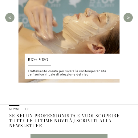
BIO+ VISO
DIS
 del viso
Trattamento creato per vivere la contemporaneità
Un nu
i prodotti
dell’antico rituale di oleazione del viso.
neuro
NEWSLETTER
SE SEI UN PROFESSIONISTA E VUOI SCOPRIRE
TUTTE LE ULTIME NOVITÀ,ISCRIVITI ALLA
NEWSLETTER