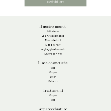
Iscriviti ora
Il nostro mondo
Chi siamo
La phytocosmetica
Formulazioni
Made in Italy
Vagheggi nel mondo
Lavora con noi
Linee cosmetiche
Viso
Corpo
Solari
Make Up
Trattamenti
Corpo
Viso
Apparecchiature