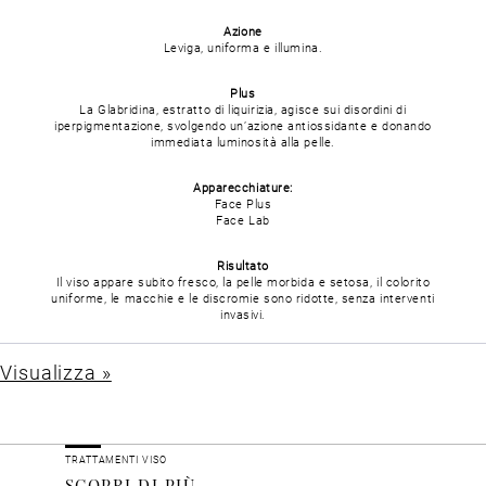
Azione
Leviga, uniforma e illumina.
Plus
La Glabridina, estratto di liquirizia, agisce sui disordini di
iperpigmentazione, svolgendo un’azione antiossidante e donando
immediata luminosità alla pelle.
Apparecchiature:
Face Plus
Face Lab
Risultato
Il viso appare subito fresco, la pelle morbida e setosa, il colorito
uniforme, le macchie e le discromie sono ridotte, senza interventi
invasivi.
Visualizza »
TRATTAMENTI VISO
SCOPRI DI PIÙ