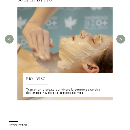
BIO+ VISO
DIS
 del viso
Trattamento creato per vivere la contemporaneità
Un nu
i prodotti
dell’antico rituale di oleazione del viso.
neuro
NEWSLETTER