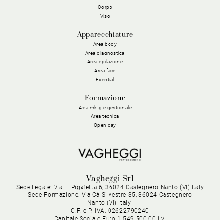
Corpo
Viso
Apparecchiature
Area body
Area diagnostica
Area epilazione
Area face
Exential
Formazione
Area mktg e gestionale
Area tecnica
Open day
Vagheggi Srl
Sede Legale: Via F. Pigafetta 6, 36024 Castegnero Nanto (VI) Italy
Sede Formazione: Via Cà Silvestre 35, 36024 Castegnero
Nanto (VI) Italy
C.F. e P. IVA: 02622790240
Capitale Sociale Euro 1.549.500,00 i.v.