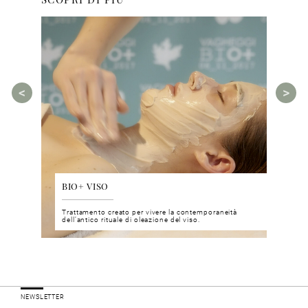
BIO+ VISO
DIS
 del viso
Trattamento creato per vivere la contemporaneità
Un nu
i prodotti
dell’antico rituale di oleazione del viso.
neuro
NEWSLETTER