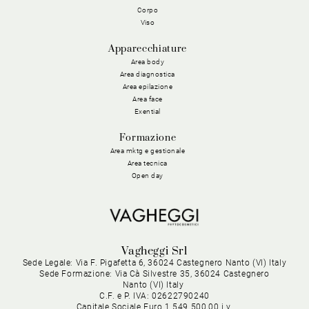
Corpo
Viso
Apparecchiature
Area body
Area diagnostica
Area epilazione
Area face
Exential
Formazione
Area mktg e gestionale
Area tecnica
Open day
Vagheggi Srl
Sede Legale: Via F. Pigafetta 6, 36024 Castegnero Nanto (VI) Italy
Sede Formazione: Via Cà Silvestre 35, 36024 Castegnero
Nanto (VI) Italy
C.F. e P. IVA: 02622790240
Capitale Sociale Euro 1.549.500,00 i.v.