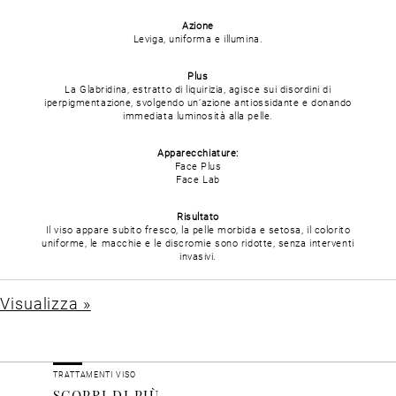
Azione
Leviga, uniforma e illumina.
Plus
La Glabridina, estratto di liquirizia, agisce sui disordini di
iperpigmentazione, svolgendo un’azione antiossidante e donando
immediata luminosità alla pelle.
Apparecchiature:
Face Plus
Face Lab
Risultato
Il viso appare subito fresco, la pelle morbida e setosa, il colorito
uniforme, le macchie e le discromie sono ridotte, senza interventi
invasivi.
Visualizza »
TRATTAMENTI VISO
SCOPRI DI PIÙ