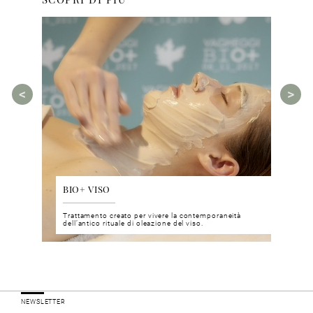
BIO+ VISO
DIS
 del viso
Trattamento creato per vivere la contemporaneità
Un nu
i prodotti
dell’antico rituale di oleazione del viso.
neuro
NEWSLETTER