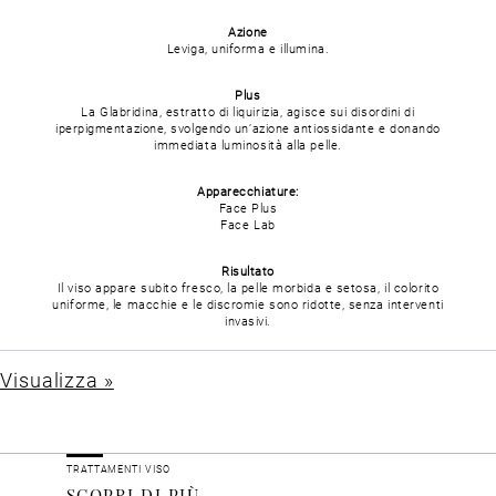
Azione
Leviga, uniforma e illumina.
Plus
La Glabridina, estratto di liquirizia, agisce sui disordini di
iperpigmentazione, svolgendo un’azione antiossidante e donando
immediata luminosità alla pelle.
Apparecchiature:
Face Plus
Face Lab
Risultato
Il viso appare subito fresco, la pelle morbida e setosa, il colorito
uniforme, le macchie e le discromie sono ridotte, senza interventi
invasivi.
Visualizza »
TRATTAMENTI VISO
SCOPRI DI PIÙ