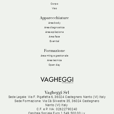
Corpo
Viso
Apparecchiature
Area body
Area diagnostica
Area epilazione
Area face
Exential
Formazione
Area mktg e gestionale
Area tecnica
Open day
Vagheggi Srl
Sede Legale: Via F. Pigafetta 6, 36024 Castegnero Nanto (VI) Italy
Sede Formazione: Via Cà Silvestre 35, 36024 Castegnero
Nanto (VI) Italy
C.F. e P. IVA: 02622790240
Capitale Sociale Euro 1.549.500,00 i.v.