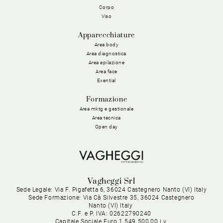
Corpo
Viso
Apparecchiature
Area body
Area diagnostica
Area epilazione
Area face
Exential
Formazione
Area mktg e gestionale
Area tecnica
Open day
Vagheggi Srl
Sede Legale: Via F. Pigafetta 6, 36024 Castegnero Nanto (VI) Italy
Sede Formazione: Via Cà Silvestre 35, 36024 Castegnero
Nanto (VI) Italy
C.F. e P. IVA: 02622790240
Capitale Sociale Euro 1.549.500,00 i.v.