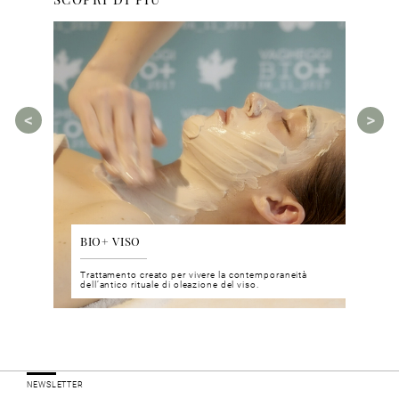
BIO+ VISO
DIS
 del viso
Trattamento creato per vivere la contemporaneità
Un nu
i prodotti
dell’antico rituale di oleazione del viso.
neuro
NEWSLETTER