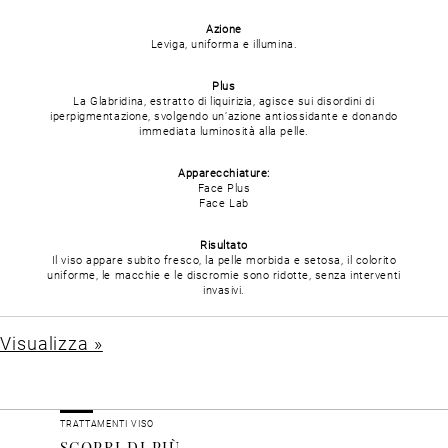
Azione
Leviga, uniforma e illumina.
Plus
La Glabridina, estratto di liquirizia, agisce sui disordini di
iperpigmentazione, svolgendo un’azione antiossidante e donando
immediata luminosità alla pelle.
Apparecchiature:
Face Plus
Face Lab
Risultato
Il viso appare subito fresco, la pelle morbida e setosa, il colorito
uniforme, le macchie e le discromie sono ridotte, senza interventi
invasivi.
Visualizza »
TRATTAMENTI VISO
SCOPRI DI PIÙ