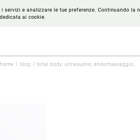
re i servizi e analizzare le tue preferenze. Continuando l
 dedicata ai cookie
.
home
blog
total body: ultrasuono, endomassaggio e radiofrequenza per il trattamento completo degli inestetismi