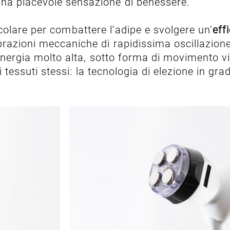
na piacevole sensazione di benessere.
ticolare per combattere l’adipe e svolgere un’
eff
ibrazioni meccaniche di rapidissima oscillazio
i energia molto alta, sotto forma di movimento 
i tessuti stessi: la tecnologia di elezione in gra