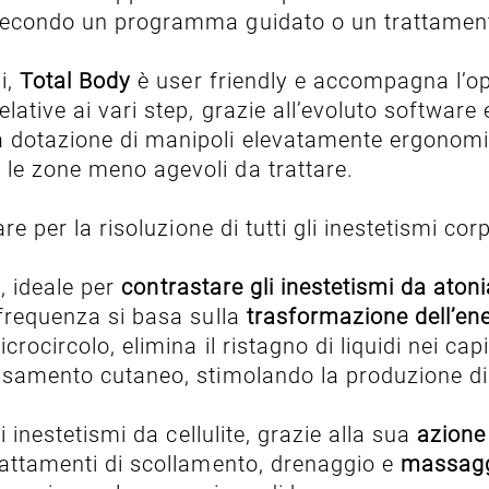
 secondo un programma guidato o un trattament
i,
Total Body
è user friendly e accompagna l’op
ative ai vari step, grazie all’evoluto software 
 dotazione di manipoli elevatamente ergonomici
 le zone meno agevoli da trattare.
are per la risoluzione di tutti gli inestetismi cor
, ideale per
contrastare gli inestetismi da atoni
ofrequenza si basa sulla
trasformazione dell’ene
ocircolo, elimina il ristagno di liquidi nei capill
assamento cutaneo, stimolando la produzione di 
li inestetismi da cellulite, grazie alla sua
azione
trattamenti di scollamento, drenaggio e
massagg