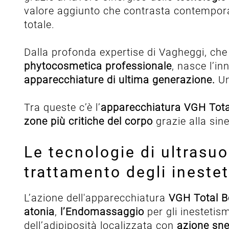
valore aggiunto che contrasta contempo
totale.
Dalla profonda expertise di Vagheggi, che 
phytocosmetica professionale
, nasce l’i
apparecchiature di ultima generazione.
Un
Tra queste c’è l’
apparecchiatura VGH Tot
zone più critiche del corpo
grazie alla sin
Le tecnologie di ultrasu
trattamento degli ineste
L’azione dell'apparecchiatura
VGH Total 
atonia
,
l’Endomassaggio
per gli inestetis
dell’adipiposità localizzata con
azione sne