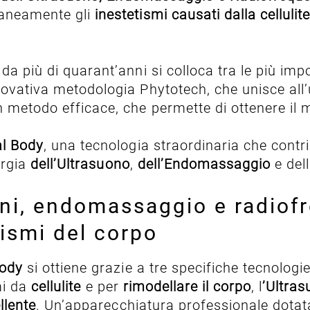
raneamente gli
inestetismi causati dalla cellulite
da più di quarant’anni si colloca tra le più imp
nnovativa metodologia Phytotech, che unisce all’u
 metodo efficace, che permette di ottenere il 
al Body
, una tecnologia straordinaria che contr
ergia
dell’Ultrasuono
,
dell’Endomassaggio
e del
oni, endomassaggio e radiofr
tismi del corpo
Body
si ottiene grazie a tre specifiche tecnologie
mi da
cellulite
e per
rimodellare il corpo
, l
’Ultra
llente
. Un’apparecchiatura professionale dota