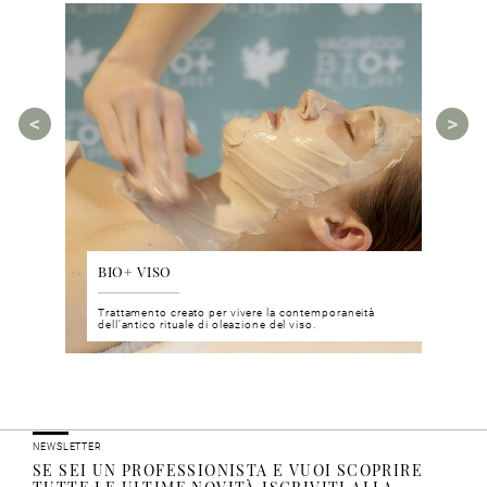
BIO+ VISO
DIS
 del viso
Trattamento creato per vivere la contemporaneità
Un nu
i prodotti
dell’antico rituale di oleazione del viso.
neuro
NEWSLETTER
SE SEI UN PROFESSIONISTA E VUOI SCOPRIRE