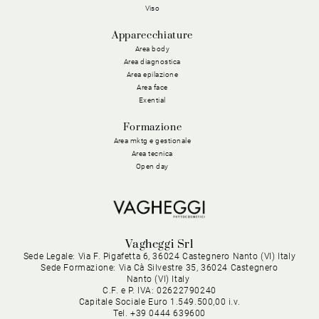
Viso
Apparecchiature
Area body
Area diagnostica
Area epilazione
Area face
Exential
Formazione
Area mktg e gestionale
Area tecnica
Open day
Vagheggi Srl
Sede Legale: Via F. Pigafetta 6, 36024 Castegnero Nanto (VI) Italy
Sede Formazione: Via Cà Silvestre 35, 36024 Castegnero
Nanto (VI) Italy
C.F. e P. IVA: 02622790240
Capitale Sociale Euro 1.549.500,00 i.v.
Tel. +39 0444 639600