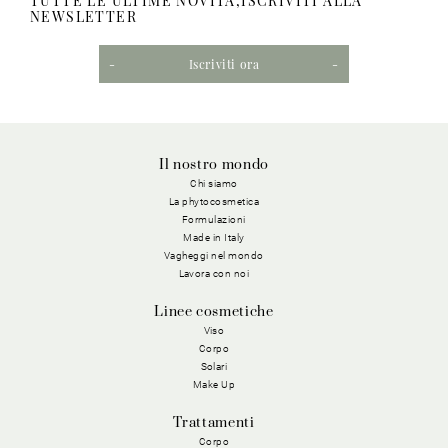
TUTTE LE ULTIME NOVITÀ,ISCRIVITI ALLA
NEWSLETTER
Iscriviti ora
Il nostro mondo
Chi siamo
La phytocosmetica
Formulazioni
Made in Italy
Vagheggi nel mondo
Lavora con noi
Linee cosmetiche
Viso
Corpo
Solari
Make Up
Trattamenti
Corpo