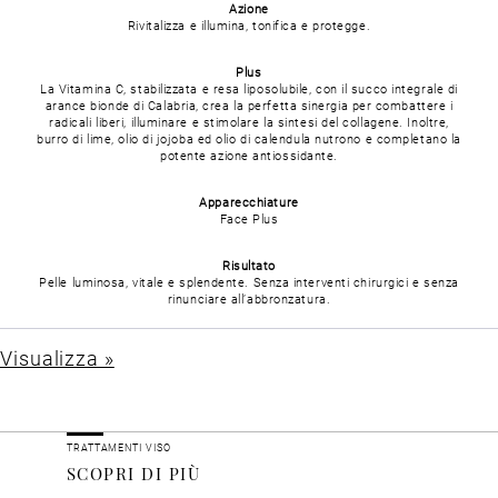
Azione
Rivitalizza e illumina, tonifica e protegge.
Plus
La Vitamina C, stabilizzata e resa liposolubile, con il succo integrale di
arance bionde di Calabria, crea la perfetta sinergia per combattere i
radicali liberi, illuminare e stimolare la sintesi del collagene. Inoltre,
burro di lime, olio di jojoba ed olio di calendula nutrono e completano la
potente azione antiossidante.
Apparecchiature
Face Plus
Risultato
Pelle luminosa, vitale e splendente. Senza interventi chirurgici e senza
rinunciare all’abbronzatura.
Visualizza »
TRATTAMENTI VISO
SCOPRI DI PIÙ