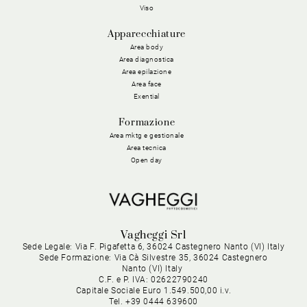
Viso
Apparecchiature
Area body
Area diagnostica
Area epilazione
Area face
Exential
Formazione
Area mktg e gestionale
Area tecnica
Open day
Vagheggi Srl
Sede Legale: Via F. Pigafetta 6, 36024 Castegnero Nanto (VI) Italy
Sede Formazione: Via Cà Silvestre 35, 36024 Castegnero
Nanto (VI) Italy
C.F. e P. IVA: 02622790240
Capitale Sociale Euro 1.549.500,00 i.v.
Tel. +39 0444 639600