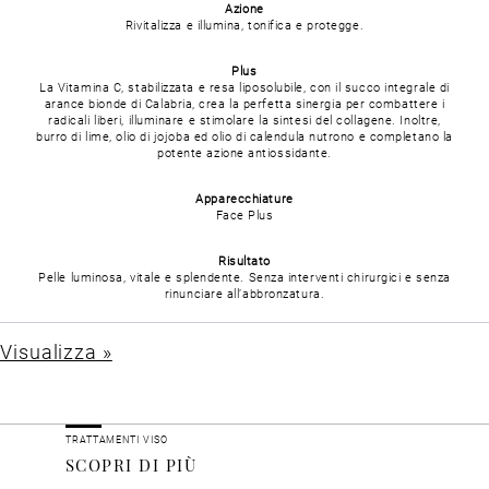
Azione
Rivitalizza e illumina, tonifica e protegge.
Plus
La Vitamina C, stabilizzata e resa liposolubile, con il succo integrale di
arance bionde di Calabria, crea la perfetta sinergia per combattere i
radicali liberi, illuminare e stimolare la sintesi del collagene. Inoltre,
burro di lime, olio di jojoba ed olio di calendula nutrono e completano la
potente azione antiossidante.
Apparecchiature
Face Plus
Risultato
Pelle luminosa, vitale e splendente. Senza interventi chirurgici e senza
rinunciare all’abbronzatura.
Visualizza »
TRATTAMENTI VISO
SCOPRI DI PIÙ