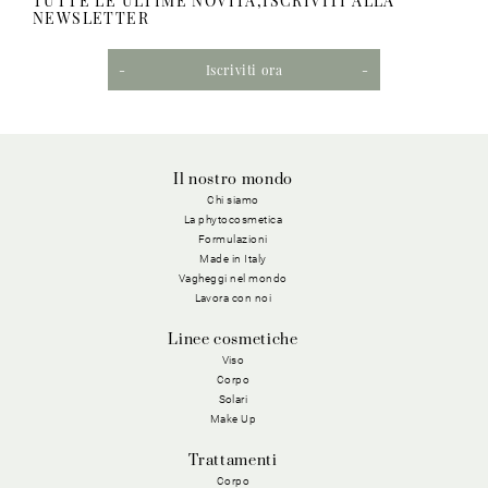
TUTTE LE ULTIME NOVITÀ,ISCRIVITI ALLA
NEWSLETTER
Iscriviti ora
Il nostro mondo
Chi siamo
La phytocosmetica
Formulazioni
Made in Italy
Vagheggi nel mondo
Lavora con noi
Linee cosmetiche
Viso
Corpo
Solari
Make Up
Trattamenti
Corpo