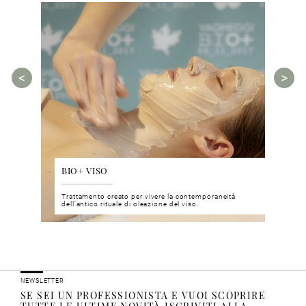
BIO+ VISO
DIS
 del viso
Trattamento creato per vivere la contemporaneità
Un nu
i prodotti
dell’antico rituale di oleazione del viso.
neuro
NEWSLETTER
SE SEI UN PROFESSIONISTA E VUOI SCOPRIRE