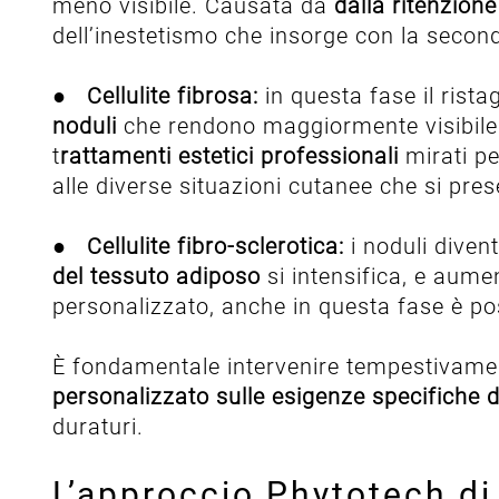
meno visibile. Causata da
dalla ritenzione
dell’inestetismo che insorge con la secon
●
Cellulite fibrosa:
in questa fase il rista
noduli
che rendono maggiormente visibile l
t
rattamenti estetici professionali
mirati pe
alle diverse situazioni cutanee che si pre
●
Cellulite fibro-sclerotica:
i noduli diven
del tessuto adiposo
si intensifica, e aume
personalizzato, anche in questa fase è pos
È fondamentale intervenire tempestivamente
personalizzato sulle esigenze specifiche 
duraturi.
L’approccio Phytotech d