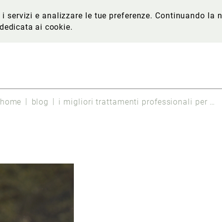
re i servizi e analizzare le tue preferenze. Continuando l
 dedicata ai cookie
.
home
blog
i migliori trattamenti professionali per contrastare gli inestetismi della cellulite