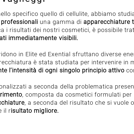
nello specifico quello di cellulite, abbiamo stud
 professionali
una gamma di
apparecchiature 
 i risultati dei nostri cosmetici, è possibile tra
tati immediatamente visibili.
idono in Elite ed Exential sfruttano diverse ene
ecchiatura è stata studiata per intervenire in m
e l’intensità di ogni singolo principio attivo
co
alizzati a seconda della problematica presenta
ferimento
, composta da cosmetici formulati per 
cchiature
, a seconda del risultato che si vuole 
 il r
isultato migliore.