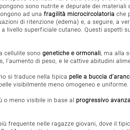
ongono sono nutrite e depurate dei materiali di
ispongono ad una
fragilità microcircolatoria
che p
uazioni di ritenzione (edema) e, a seguire, a ve
a livello superficiale cutaneo. Questi aspetti su
a cellulite sono
genetiche e ormonali
, ma alla 
s, l’aumento di peso, e le cattive abitudini ali
o si traduce nella tipica
pelle a buccia d’aranc
a pelle visibilmente meno omogeneo e uniforme
ù o meno visibile in base al
progressivo avanza
, più frequente nelle ragazze giovani, dove il tip