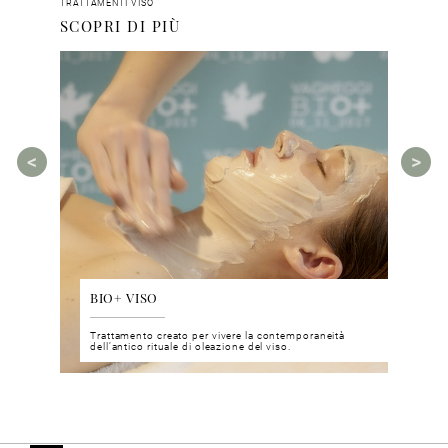
TRATTAMENTI VISO
SCOPRI DI PIÙ
BIO+ VISO
DIS
 del viso
Trattamento creato per vivere la contemporaneità
Un nu
i prodotti
dell’antico rituale di oleazione del viso.
neuro