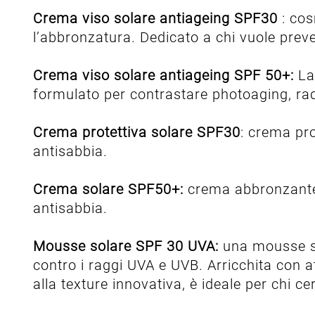
Crema viso solare antiageing SPF30
: co
l’abbronzatura. Dedicato a chi vuole prev
Crema viso solare antiageing SPF 50+:
La
formulato per contrastare photoaging, radic
Crema protettiva solare SPF30
: crema pro
antisabbia.
Crema solare SPF50+:
crema abbronzante f
antisabbia.
Mousse solare SPF 30 UVA:
una mousse so
contro i raggi UVA e UVB. Arricchita con att
alla texture innovativa, è ideale per chi c