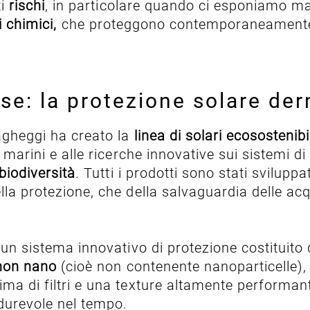
ti
rischi
, in particolare quando ci esponiamo ma
ri chimici,
che proteggono contemporaneamente
e: la protezione solare de
agheggi ha creato la
linea di solari ecososteni
 marini e alle ricerche innovative sui sistemi di 
biodiversità
. Tutti i prodotti sono stati svilup
ella protezione, che della salvaguardia delle a
o un sistema innovativo di protezione costituito
 non nano
(cioè non contenente nanoparticelle),
ima di filtri e una texture altamente performant
durevole nel tempo.