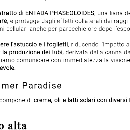
tratto di ENTADA PHASEOLOIDES
, una liana d
are
, e protegge dagli effetti collaterali dei ragg
i cellulari anche per parecchie ore dopo l’espo
re l'astuccio e i foglietti
, riducendo l'impatto a
er la produzione dei tubi,
derivata dalla canna d
ogliamo comunicare con immediatezza la visione 
pevole.
ummer Paradise
 compone di
creme, oli e latti solari con diversi 
o alta