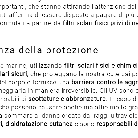
mportanti, che stanno attirando l’attenzione dei
fatti afferma di essere disposto a pagare di più 
formulati a partire da
filtri solari fisici privi di
anza della protezione
te marino, utilizzando
filtri solari fisici e chimici
lari sicuri
, che proteggano la nostra cute dai po
del corpo e fornisce una
barriera contro le agg
eggiarla in maniera irreversibile. Gli UV sono
nsabili di
scottature e abbronzature
. In caso d
che possono causare anche malattie molto grav
a sommare al danno creato dai raggi ultraviolet
i,
disidratazione cutanea
e sono
responsabili 