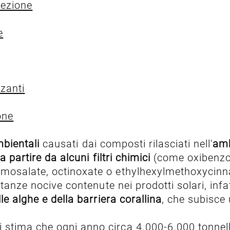
tezione
e
zanti
one
mbientali
causati dai composti rilasciati nell'
amb
a partire da alcuni filtri chimici
(come oxibenzo
mosalate, octinoxate o ethylhexylmethoxycinn
tanze nocive contenute nei prodotti solari, infa
 alghe e della barriera corallina
, che subisce
tima che ogni anno circa 4.000-6.000 tonnellat