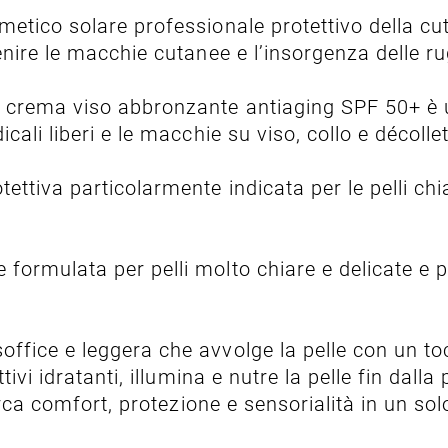
smetico solare professionale protettivo della cu
enire le macchie cutanee e l’insorgenza delle r
 crema viso abbronzante antiaging SPF 50+ è 
ali liberi e le macchie su viso, collo e décollet
tettiva particolarmente indicata per le pelli chi
ormulata per pelli molto chiare e delicate e pe
ffice e leggera che avvolge la pelle con un toc
ivi idratanti, illumina e nutre la pelle fin dall
erca comfort, protezione e sensorialità in un so