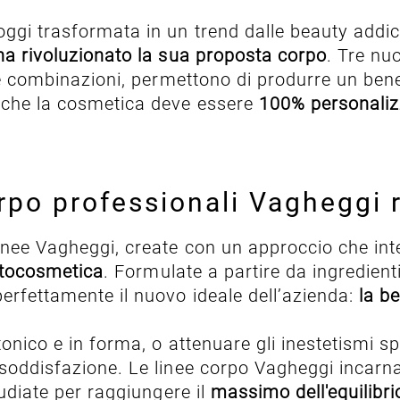
oggi trasformata in un trend dalle beauty add
a rivoluzionato la sua proposta corpo
. Tre nu
rse combinazioni, permettono di produrre un ben
nche la cosmetica deve essere
100% personaliz
po professionali Vagheggi ri
inee Vagheggi, create con un approccio che in
hytocosmetica
. Formulate a partire da ingredient
perfettamente il nuovo ideale dell’azienda:
la b
 tonico e in forma, o attenuare gli inestetismi 
 soddisfazione. Le linee corpo Vagheggi incarn
tudiate per raggiungere il
massimo dell'equilibrio