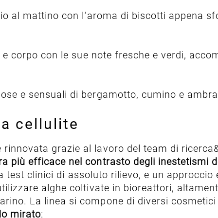
glio al mattino con l’aroma di biscotti appena sf
to e corpo con le sue note fresche e verdi, acc
se e sensuali di bergamotto, cumino e ambra, c
a cellulite
nnovata grazie al lavoro del team di ricerca&svi
a più efficace nel contrasto degli inestetismi del
da test clinici di assoluto rilievo, e un approcci
ilizzare alghe coltivate in bioreattori, altamen
rino. La linea si compone di diversi cosmetici
odo mirato
: