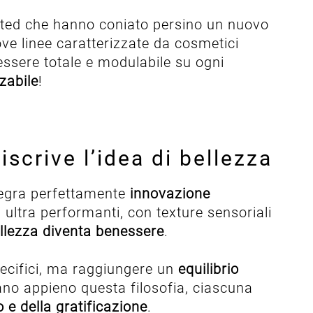
icted che hanno coniato persino un nuovo
ove linee caratterizzate da cosmetici
essere totale e modulabile su ogni
zabile
!
scrive l’idea di bellezza
tegra perfettamente
innovazione
i ultra performanti, con texture sensoriali
ellezza diventa benessere
.
specifici, ma raggiungere un
equilibrio
ano appieno questa filosofia, ciascuna
 e della gratificazione
.