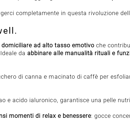
erci completamente in questa rivoluzione dell
ell.
 domiciliare ad alto tasso emotivo
che contribui
 Ideale da
abbinare alle manualità rituali e fun
cchero di canna e macinato di caffè per esfoliar
ao e acido ialuronico, garantisce una pelle nutri
ntensi momenti di relax e benessere
: gocce concen