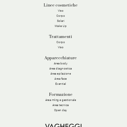
Linee cosmetiche
Viso
Corpo
Solari
Make Up
Trattamenti
Corpo
Viso
Apparecchiature
Area body
Area diagnostica
Area epilazione
Area face
Exential
Formazione
Area mktg e gestionale
Area tecnica
Open day