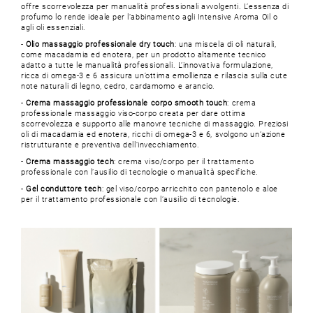
offre scorrevolezza per manualità professionali avvolgenti. L’essenza di
profumo lo rende ideale per l’abbinamento agli Intensive Aroma Oil o
agli oli essenziali.
-
Olio massaggio professionale dry touch
: una miscela di oli naturali,
come macadamia ed enotera, per un prodotto altamente tecnico
adatto a tutte le manualità professionali. L’innovativa formulazione,
ricca di omega-3 e 6 assicura un’ottima emollienza e rilascia sulla cute
note naturali di legno, cedro, cardamomo e arancio.
-
Crema massaggio professionale corpo smooth touch
: crema
professionale massaggio viso-corpo creata per dare ottima
scorrevolezza e supporto alle manovre tecniche di massaggio. Preziosi
oli di macadamia ed enotera, ricchi di omega-3 e 6, svolgono un’azione
ristrutturante e preventiva dell’invecchiamento.
-
Crema massaggio tech
: crema viso/corpo per il trattamento
professionale con l’ausilio di tecnologie o manualità specifiche.
-
Gel conduttore tech
: gel viso/corpo arricchito con pantenolo e aloe
per il trattamento professionale con l’ausilio di tecnologie.