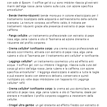
con sale di Epsom. Il soffice gel di cui sono imbibite rilascia gli estratti
marini dell’alga rossa Jania rubens sulla cute, con azione specifica
anticellulite*.
-
Bende thermo-riducenti
: bende monouso in cotone elasticizzato per il
trattamento localizzato delle adiposità e dell’inestetismo della cellulite
avanzata. La texture corposa, ad effetto caldo, è indicata per
trattamenti riducenti grazie alla presenza di estratto di pepe rosa e
caffeina.
-
Fango cellulite
: un trattamento professionale con estratto di pepe
rosa, alga Jania rubens e olio di Tasmania ad azione drenante e
riducente del profilo corporeo.
-
Crema cellulite* tonificante corpo
: una crema corpo professionale ad
elevato scorrimento, attivata con estratto di pepe rosa, alga Jania
rubens e olio di Tasmania per il trattamento anti cellulite* e tonificante.
-
Leggings cellulite*
: un trattamento cosmetico urto ad effetto anti
acqua. Il soffice gel, con cui imbibire il leggings, rilascia sulla cute del
corpo gli attivi dell’alga rossa Jania rubens e la caffeina, con azione
specifica anticellulite*. Il leggings elasticizzato è adatto a tutte le taglie
e può essere lavato con detersivo delicato, conservato e quindi
riutilizzato più volte dopo imbibizione con l’apposito Kit Leggings
cellulite* refill.
-
Crema cellulite* tonificante corpo
: la crema ad uso domiciliare, con
estratto di pepe rosa, alga Jania rubens e olio di Tasmania, ideale per
drenare e modellare il profilo corporeo soggetto a inestetismi della
cellulite.
-
Criogel ultra gambe
: un gel idratante ad effetto freddo con estratto di