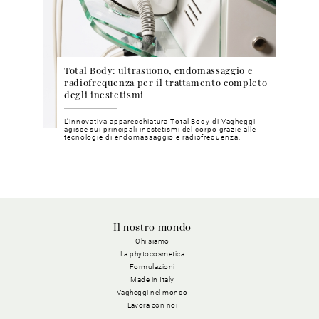
Total Body: ultrasuono, endomassaggio e
Cosm
ea Bright
radiofrequenza per il trattamento completo
phyt
degli inestetismi
pri
chia e
L’innovativa apparecchiatura Total Body di Vagheggi
Metod
inosa e
agisce sui principali inestetismi del corpo grazie alle
mater
tecnologie di endomassaggio e radiofrequenza.
nostri
Il nostro mondo
Chi siamo
La phytocosmetica
Formulazioni
Made in Italy
Vagheggi nel mondo
Lavora con noi