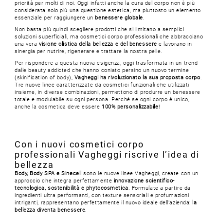
priorità per molti di noi. Oggi infatti anche la cura del corpo non è più
considerata solo più una questione estetica, ma piuttosto un elemento
essenziale per raggiungere un
benessere globale
.
Non basta più quindi scegliere prodotti che si limitano a semplici
soluzioni superficiali, ma cosmetici corpo professionali che abbracciano
una vera
visione olistica della bellezza e del benessere
e lavorano in
sinergia per nutrire, rigenerare e trattare la nostra pelle.
Per rispondere a questa nuova esigenza, oggi trasformata in un trend
dalle beauty addicted che hanno coniato persino un nuovo termine
(skinification of body),
Vagheggi ha rivoluzionato la sua proposta corpo
.
Tre nuove linee caratterizzate da cosmetici funzionali che utilizzati
insieme, in diverse combinazioni, permettono di produrre un benessere
totale e modulabile su ogni persona. Perché se ogni corpo è unico,
anche la cosmetica deve essere
100% personalizzabile
!
Con i nuovi cosmetici corpo
professionali Vagheggi riscrive l’idea di
bellezza
Body, Body SPA e Sinecell
sono le nuove linee Vagheggi, create con un
approccio che integra perfettamente
innovazione scientifico-
tecnologica, sostenibilità e phytocosmetica
. Formulate a partire da
ingredienti ultra performanti, con texture sensoriali e profumazioni
intriganti, rappresentano perfettamente il nuovo ideale dell’azienda:
la
bellezza diventa benessere
.