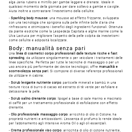
alga Jania rubens e mirtillo per gambe leggere e drenate. Ideale in
qualsiasi momento della giornata per dare sollievo a gambe e caviglie.
Aiuta inoltre a contrastare l’inestetismo della cellulite.
-
Sparkling body mousse
: una mousse ad effetto frizzante, sviluppata
con una tecnologia che sprigiona sulla pelle infinite bolle d’aria che
rinfrescano e ottimizzano i benefici degli ingredienti funzionali. Ottenuta
da piante esotiche come la Lespedeza Capitata e alghe marine come la
Ulva Lactuca per migliorare l’aspetto della pelle colpita da inestetismi
come cellulite e adiposità localizzate.
Body: manualità senza pari
Una
linea di cosmetici corpo professionali dalle texture ricche e fast
spreading
, da utilizzare singolarmente o per veicolare i trattamenti delle
linee specifiche. Perfetta per tutte le tecniche di massaggio o per un
uso ancora più performante dei device tecnologici, offre
manualità e
scorrevolezza senza pari
. Si compone di diverse referenze professionali
da utilizzare in cabina:
-
Scrub levigante nutriente corpo
: particelle minerali e bambù in una
texture ricca di burro di cacao ed estratto di tè verde per esfoliare e
detossinare la pelle.
-
Scrub salino drenante corpo
: lipogel a base di sale marino e macinato
di caffè per un trattamento professionale di esfoliazione con effetto
drenante.
-
Olio professionale massaggio corpo
: arricchito di olio di Cotone, ha
proprietà nutrienti e antiossidanti. L’essenza di profumo lo rende ideale
per l’abbinamento agli Intensive Aroma Oil o agli oli essenziali.
-
Crema professionale viso corpo
: arricchita di olio di cotone nutriente,