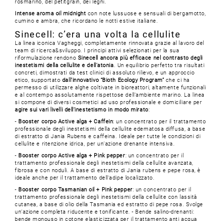
rosmarino, del petitgrain, dei legni.
Intense aroma oil midnight
con note lussuose e sensuali di bergamotto,
cumino e ambra, che ricordano le notti estive italiane.
Sinecell: c’era una volta la cellulite
La linea iconica Vagheggi, completamente rinnovata grazie al lavoro del
team di ricerca&sviluppo. I principi attivi selezionati per la sua
riformulazione rendono
Sinecell ancora più efficace nel contrasto degli
inestetismi della cellulite e dell’atonia
. Un equilibrio perfetto tra risultati
concreti, dimostrati da test clinici di assoluto rilievo, e un approccio
etico, supportato
dall’innovativo “Bioth Ecology Program”
che ci ha
permesso di utilizzare alghe coltivate in bioreattori, altamente funzionali
e al contempo assolutamente rispettose dell’ambiente marino. La linea
si compone di diversi cosmetici ad uso professionale e domiciliare per
agire sui vari livelli dell’inestetismo in modo mirato
:
-
Booster corpo Active alga + Caffein
: un concentrato per il trattamento
professionale degli inestetismi della cellulite edematosa diffusa, a base
di estratto di Jania Rubens e caffeina. Ideale per tutte le condizioni di
cellulite e ritenzione idrica, per un’azione drenante intensiva.
-
Booster corpo Active alga + Pink pepper
: un concentrato per il
trattamento professionale degli inestetismi della cellulite avanzata,
fibrosa e con noduli. A base di estratto di Jania rubens e pepe rosa, è
ideale anche per il trattamento dell’adipe localizzato.
-
Booster corpo Tasmanian oil + Pink pepper
: un concentrato per il
trattamento professionale degli inestetismi della cellulite con lassità
cutanea, a base di olio della Tasmania ed estratto di pepe rosa. Svolge
un’azione completa riducente e tonificante. - Bende salino-drenanti:
bende monouso in cotone elasticizzata per il trattamento anti acqua