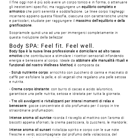
Il fine oggi non è più solo avere un corpo tonico e in forma, o attenuare
gli inestetismi specifici, ma raggiungere un
equilibrio completo e
armonico
che porti serenità e soddisfazione. Le linee corpo Vagheggi
incarnano appieno questa filosofia, ciascuna con caratteristiche uniche
e particolari, studiate per raggiungere il
massimo dell'equilibrio e della
gratificazione
.
Scopriamole quindi una ad una per immergerci completamente in
questa rivoluzione della bellezza!
Body SPA: Feel fit. Feel well.
Body Spa è la nuova linea professionale e domiciliare ad alto tasso
emotivo
che contribuisce a stimolare i ricettori sensoriali infondendo
energia e benessere al corpo. Ideale da
abbinare alle manualità rituali e
funzionali del nostro Wellness Method
, è composta da:
-
Scrub nutriente corpo
: arricchito con zucchero di canna e macinato di
caffè per esfoliare la pelle, e oli vegetali che regalano una pelle setosa
e nutrita.
-
Crema corpo idratante
: con burro di cacao e acido ialuronico,
garantisce una pelle nutrita, setosa e idratata per tutta la giornata.
-
Tre olii avvolgenti e rivitalizzanti per intensi momenti di relax e
benessere
: gocce concentrate di olio profumato per il corpo in tre
straordinarie profumazioni.
Intense aroma oil sunrise
ricorda il risveglio al mattino con l’aroma di
biscotti appena sfornati, la crema pasticcera, lo zucchero, le mandorle;
Intense aroma oil sunset
rivitalizza spirito e corpo con le sue note
fresche e verdi, accompagnate dal profumo della violaciocca, del