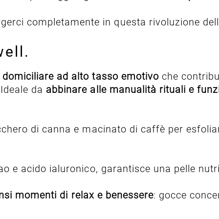
erci completamente in questa rivoluzione dell
ell.
 domiciliare ad alto tasso emotivo
che contribui
 Ideale da
abbinare alle manualità rituali e fun
cchero di canna e macinato di caffè per esfoliar
ao e acido ialuronico, garantisce una pelle nutri
ntensi momenti di relax e benessere
: gocce concen