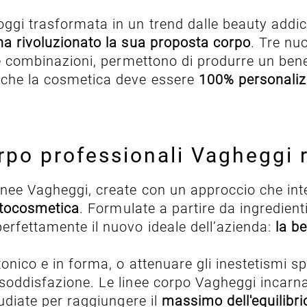
oggi trasformata in un trend dalle beauty add
a rivoluzionato la sua proposta corpo
. Tre nu
rse combinazioni, permettono di produrre un ben
nche la cosmetica deve essere
100% personaliz
po professionali Vagheggi ri
inee Vagheggi, create con un approccio che in
hytocosmetica
. Formulate a partire da ingredient
perfettamente il nuovo ideale dell’azienda:
la b
 tonico e in forma, o attenuare gli inestetismi 
 soddisfazione. Le linee corpo Vagheggi incarn
tudiate per raggiungere il
massimo dell'equilibrio