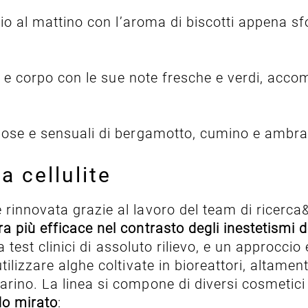
glio al mattino con l’aroma di biscotti appena sf
to e corpo con le sue note fresche e verdi, acc
se e sensuali di bergamotto, cumino e ambra, c
a cellulite
nnovata grazie al lavoro del team di ricerca&svi
a più efficace nel contrasto degli inestetismi del
da test clinici di assoluto rilievo, e un approcci
ilizzare alghe coltivate in bioreattori, altamen
rino. La linea si compone di diversi cosmetici
odo mirato
: