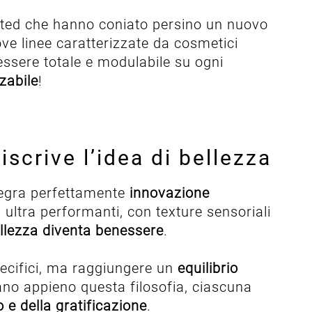
icted che hanno coniato persino un nuovo
ove linee caratterizzate da cosmetici
essere totale e modulabile su ogni
zabile
!
scrive l’idea di bellezza
tegra perfettamente
innovazione
i ultra performanti, con texture sensoriali
ellezza diventa benessere
.
specifici, ma raggiungere un
equilibrio
ano appieno questa filosofia, ciascuna
 e della gratificazione
.