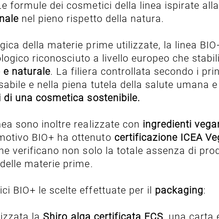
Le formule dei cosmetici della linea ispirate al
nale
nel pieno rispetto della natura.
gica della materie prime utilizzate, la linea BIO
ologico riconosciuto a livello europeo che stabi
o e naturale
. La filiera controllata secondo i princ
sabile e nella piena tutela della salute umana e
i di una cosmetica sostenibile.
nea sono inoltre realizzate con
ingredienti vegan
 motivo BIO+ ha ottenuto
certificazione ICEA V
che verificano non solo la totale assenza di pro
delle materie prime.
i BIO+ le scelte effettuate per il
packaging
:
lizzata la
Shiro alga certificata FCS
, una carta