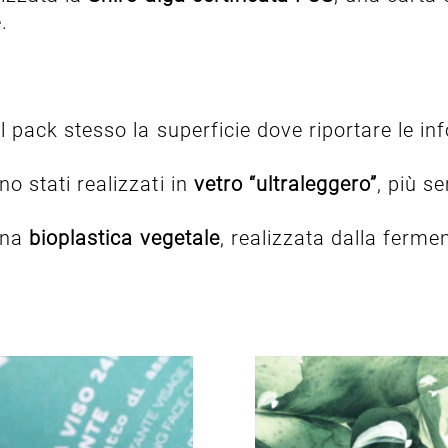
.
il pack stesso la superficie dove riportare le in
o stati realizzati in
vetro “ultraleggero”
, più se
 una
bioplastica vegetale
, realizzata dalla ferm