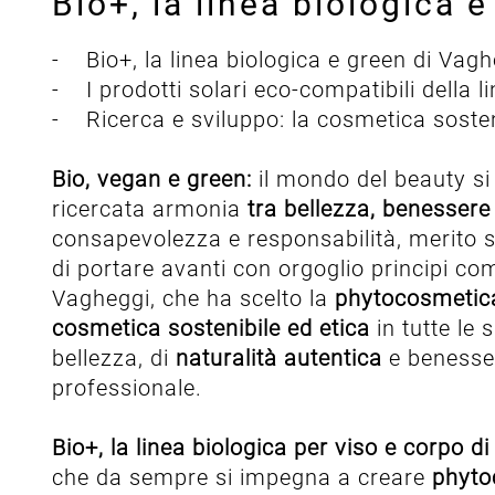
Bio+, la linea biologica 
- Bio+, la linea biologica e green di Vag
- I prodotti solari eco-compatibili della
- Ricerca e sviluppo: la cosmetica sosten
Bio, vegan e green:
il mondo del beauty si 
ricercata armonia
tra bellezza, benessere 
consapevolezza e responsabilità, merito s
di portare avanti con orgoglio principi co
Vagheggi, che ha scelto la
phytocosmeti
cosmetica sostenibile ed etica
in tutte le 
bellezza, di
naturalità autentica
e benesser
professionale.
Bio+, la linea biologica per viso e corpo d
che da sempre si impegna a creare
phyto