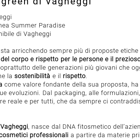
e green di Vagheggi
heggi
 linea Summer Paradise
ibile di Vagheggi
sta arricchendo sempre più di proposte etiche e
del corpo e rispetto per le persone e il prezio
oprattutto delle generazioni più giovani che og
me la
sostenibilità
e il
rispetto
.
ca
come valore fondante della sua proposta, ha 
sue evoluzioni. Dal packaging, alle formulazioni, 
e reale e per tutti, che da sempre ci contradd
i Vagheggi
, nasce dal DNA fitosmetico dell’azie
cosmetici professionali
a partire da materie pri