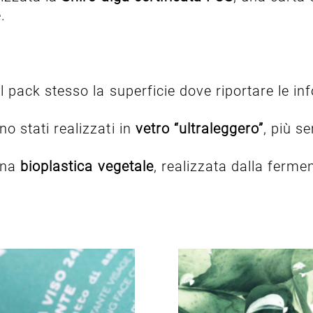
.
il pack stesso la superficie dove riportare le in
o stati realizzati in
vetro “ultraleggero”
, più se
 una
bioplastica vegetale
, realizzata dalla ferm