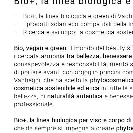
Bio+, la linea biologica 
- Bio+, la linea biologica e green di Vag
- I prodotti solari eco-compatibili della
- Ricerca e sviluppo: la cosmetica sosten
Bio, vegan e green:
il mondo del beauty si 
ricercata armonia
tra bellezza, benessere 
consapevolezza e responsabilità, merito s
di portare avanti con orgoglio principi co
Vagheggi, che ha scelto la
phytocosmeti
cosmetica sostenibile ed etica
in tutte le 
bellezza, di
naturalità autentica
e benesser
professionale.
Bio+, la linea biologica per viso e corpo d
che da sempre si impegna a creare
phyto