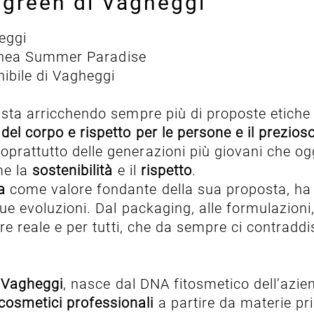
e green di Vagheggi
heggi
 linea Summer Paradise
ibile di Vagheggi
sta arricchendo sempre più di proposte etiche e
del corpo e rispetto per le persone e il prezio
oprattutto delle generazioni più giovani che og
me la
sostenibilità
e il
rispetto
.
ca
come valore fondante della sua proposta, ha 
sue evoluzioni. Dal packaging, alle formulazioni, 
e reale e per tutti, che da sempre ci contradd
i Vagheggi
, nasce dal DNA fitosmetico dell’azie
cosmetici professionali
a partire da materie pri