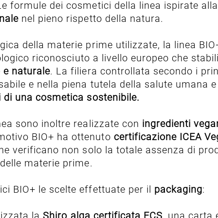
Le formule dei cosmetici della linea ispirate al
nale
nel pieno rispetto della natura.
gica della materie prime utilizzate, la linea BIO
ologico riconosciuto a livello europeo che stabi
o e naturale
. La filiera controllata secondo i princ
sabile e nella piena tutela della salute umana e
i di una cosmetica sostenibile.
nea sono inoltre realizzate con
ingredienti vegan
 motivo BIO+ ha ottenuto
certificazione ICEA V
che verificano non solo la totale assenza di pro
delle materie prime.
i BIO+ le scelte effettuate per il
packaging
:
lizzata la
Shiro alga certificata FCS
, una carta