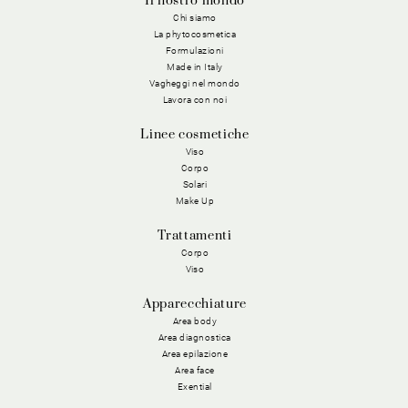
Il nostro mondo
Chi siamo
La phytocosmetica
Formulazioni
Made in Italy
Vagheggi nel mondo
Lavora con noi
Linee cosmetiche
Viso
Corpo
Solari
Make Up
Trattamenti
Corpo
Viso
Apparecchiature
Area body
Area diagnostica
Area epilazione
Area face
Exential