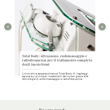
Total Body: ultrasuono, endomassaggio e
Cosm
ea Bright
radiofrequenza per il trattamento completo
phyt
degli inestetismi
pri
chia e
L’innovativa apparecchiatura Total Body di Vagheggi
Metod
inosa e
agisce sui principali inestetismi del corpo grazie alle
mater
tecnologie di endomassaggio e radiofrequenza.
nostri