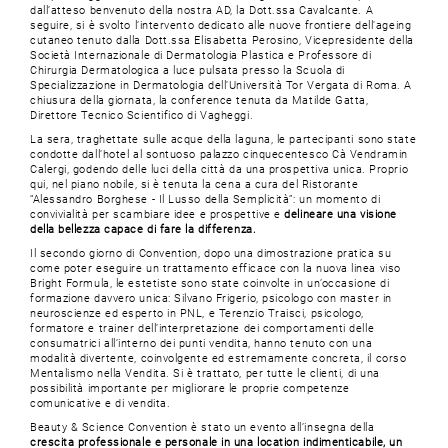
dall’atteso benvenuto della nostra AD, la Dott.ssa Cavalcante. A
seguire, si è svolto l’intervento dedicato alle nuove frontiere dell’ageing
cutaneo tenuto dalla Dott.ssa Elisabetta Perosino, Vicepresidente della
Società Internazionale di Dermatologia Plastica e Professore di
Chirurgia Dermatologica a luce pulsata presso la Scuola di
Specializzazione in Dermatologia dell’Università Tor Vergata di Roma. A
chiusura della giornata, la conference tenuta da Matilde Gatta,
Direttore Tecnico Scientifico di Vagheggi.
La sera, traghettate sulle acque della laguna, le partecipanti sono state
condotte dall’hotel al sontuoso palazzo cinquecentesco Cà Vendramin
Calergi, godendo delle luci della città da una prospettiva unica. Proprio
qui, nel piano nobile, si è tenuta la cena a cura del Ristorante
“Alessandro Borghese - Il Lusso della Semplicità”: un momento di
convivialità per scambiare idee e prospettive e
delineare una visione
della bellezza capace di fare la differenza.
Il secondo giorno di Convention, dopo una dimostrazione pratica su
come poter eseguire un trattamento efficace con la nuova linea viso
Bright Formula, le estetiste sono state coinvolte in un’occasione di
formazione davvero unica: Silvano Frigerio, psicologo con master in
neuroscienze ed esperto in PNL, e Terenzio Traisci, psicologo,
formatore e trainer dell’interpretazione dei comportamenti delle
consumatrici all’interno dei punti vendita, hanno tenuto con una
modalità divertente, coinvolgente ed estremamente concreta, il corso
Mentalismo nella Vendita. Si è trattato, per tutte le clienti, di una
possibilità importante per migliorare le proprie competenze
comunicative e di vendita.
Beauty & Science Convention è stato un evento all’insegna della
crescita professionale e personale in una location indimenticabile, un