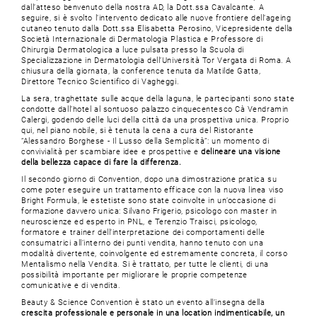
dall’atteso benvenuto della nostra AD, la Dott.ssa Cavalcante. A
seguire, si è svolto l’intervento dedicato alle nuove frontiere dell’ageing
cutaneo tenuto dalla Dott.ssa Elisabetta Perosino, Vicepresidente della
Società Internazionale di Dermatologia Plastica e Professore di
Chirurgia Dermatologica a luce pulsata presso la Scuola di
Specializzazione in Dermatologia dell’Università Tor Vergata di Roma. A
chiusura della giornata, la conference tenuta da Matilde Gatta,
Direttore Tecnico Scientifico di Vagheggi.
La sera, traghettate sulle acque della laguna, le partecipanti sono state
condotte dall’hotel al sontuoso palazzo cinquecentesco Cà Vendramin
Calergi, godendo delle luci della città da una prospettiva unica. Proprio
qui, nel piano nobile, si è tenuta la cena a cura del Ristorante
“Alessandro Borghese - Il Lusso della Semplicità”: un momento di
convivialità per scambiare idee e prospettive e
delineare una visione
della bellezza capace di fare la differenza.
Il secondo giorno di Convention, dopo una dimostrazione pratica su
come poter eseguire un trattamento efficace con la nuova linea viso
Bright Formula, le estetiste sono state coinvolte in un’occasione di
formazione davvero unica: Silvano Frigerio, psicologo con master in
neuroscienze ed esperto in PNL, e Terenzio Traisci, psicologo,
formatore e trainer dell’interpretazione dei comportamenti delle
consumatrici all’interno dei punti vendita, hanno tenuto con una
modalità divertente, coinvolgente ed estremamente concreta, il corso
Mentalismo nella Vendita. Si è trattato, per tutte le clienti, di una
possibilità importante per migliorare le proprie competenze
comunicative e di vendita.
Beauty & Science Convention è stato un evento all’insegna della
crescita professionale e personale in una location indimenticabile, un