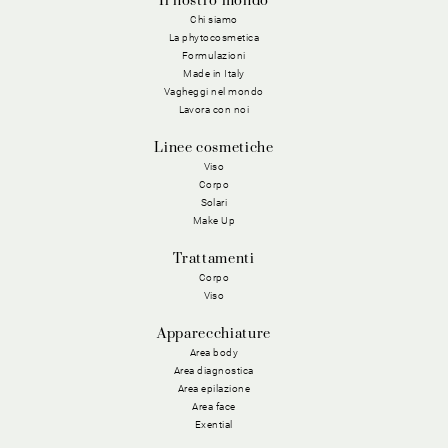
Il nostro mondo
Chi siamo
La phytocosmetica
Formulazioni
Made in Italy
Vagheggi nel mondo
Lavora con noi
Linee cosmetiche
Viso
Corpo
Solari
Make Up
Trattamenti
Corpo
Viso
Apparecchiature
Area body
Area diagnostica
Area epilazione
Area face
Exential