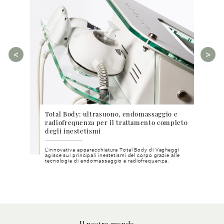
Total Body: ultrasuono, endomassaggio e
Cosm
ea Bright
radiofrequenza per il trattamento completo
phyt
degli inestetismi
pri
chia e
L’innovativa apparecchiatura Total Body di Vagheggi
Metod
inosa e
agisce sui principali inestetismi del corpo grazie alle
mater
tecnologie di endomassaggio e radiofrequenza.
nostri