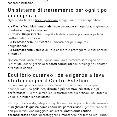
rossori e irritazioni.
Un sistema di trattamento per ogni tipo
di esigenza
Ogni prodotto della
linea Equilibrium
svolge una funzione specifica:
- la
Crema Viso Multifunzionale
nutre, protegge e riequilibra, migliorando
comfort e integrità cutanea
- il
Tonico Riequilibrante
completa la detersione e prepara la pelle ai
trattamenti successivi
- la
Geomaschera Purificante
è indicata per pelli impure e
congestionate
- la
Geomaschera Lenitiva
aiuta a calmare e proteggere le cuti sensibili
e reattive
Questa modularità rende Equilibrium uno strumento strategico per
l’estetista, anche grazie ai
prodotti domiciliari
che prolungano i risultati
ottenuti in cabina.
Equilibrio cutaneo : da esigenza a leva
strategica per il Centro Estetico
La skincare professionale sta evolvendo verso un approccio più
consapevole: una
pelle riequilibrata è più ricettiva, più stabile e più
performante
. Questo si traduce in trattamenti più efficaci, risultati più
visibili e clienti più soddisfatte.
Per il professionista, integrare Equilibrium nei propri protocolli consente
di
migliorare la qualità complessiva dei percorsi viso
e gestire anche le
pelli più difficili con maggiore sicurezza,
costruendo routine
personalizzate
capaci di proteggere e mantenere nel tempo l’equilibrio