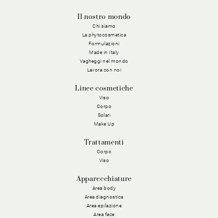
Il nostro mondo
Chi siamo
La phytocosmetica
Formulazioni
Made in Italy
Vagheggi nel mondo
Lavora con noi
Linee cosmetiche
Viso
Corpo
Solari
Make Up
Trattamenti
Corpo
Viso
Apparecchiature
Area body
Area diagnostica
Area epilazione
Area face