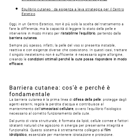
Equilibrio cutaneo : da esigenza a leva strategica per il Centro
Estetico
Oggi, in un Centro Estetico, non è più solo la scelta del trattamento a
fare la differenza, ma la capacità di leggere lo stato della pelle e
intervenire in modo mirato per
ristabilirne l’equilibrio
, partendo dalla
barriera cutanea
.
Sempre più spesso, infatti, la pelle del viso si presenta instabile,
reattiva e con esigenze diverse che coesistono. In questi casi, trattare
il singolo inestetismo non è sufficiente: è necessario agire all’origine,
creando le
condizioni ottimali perché la cute possa rispondere in modo
efficace
.
Barriera cutanea: cos’è e perché è
fondamentale
La barriera cutanea è la prima linea di
difesa della pelle
: protegge dagli
agenti esterni, regola la perdita d’acqua e contribuisce al
mantenimento dell’
omeostasi cellulare
, ovvero l’equilibrio fisiologico
necessario al corretto funzionamento della cute.
Dal punto di vista strutturale, è formata da lipidi, cellule cornee e fattori
idratanti naturali che agiscono in sinergia per preservarne integrità e
funzionalità. Questo sistema è strettamente collegato al
film
idrolipidico
, essenziale per mantenere idratazione e protezione.