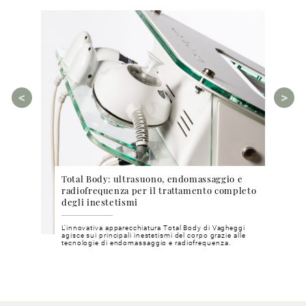
Total Body: ultrasuono, endomassaggio e
Cosm
ea Bright
radiofrequenza per il trattamento completo
phyt
degli inestetismi
pri
chia e
L’innovativa apparecchiatura Total Body di Vagheggi
Metod
inosa e
agisce sui principali inestetismi del corpo grazie alle
mater
tecnologie di endomassaggio e radiofrequenza.
nostri