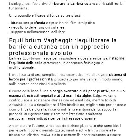
fisiologia, con l’obiettivo di
riparare la barriera cutanea
e ristabilirne la
funzionalità.
Un protocollo efficace si fonda su tre pilastri:
-
idratazione profonda
e ripristino del film idrolipidico
- riequilibrio delle funzioni cutanee
- supporto dell’omeostasi cellulare
Equilibrium Vagheggi: riequilibrare la
barriera cutanea con un approccio
professionale evoluto
La
linea Equilibrium
nasce per rispondere a questa esigenza:
ristabilire
l’equilibrio della pelle
attraverso un approccio fisiologico e
multifunzionale.
Non si tratta di una semplice linea cosmetica, ma di un vero
sistema di
lavoro per il professionista
, progettato per intervenire in modo mirato
sulle diverse condizioni di squilibrio.
Il cuore della linea è una
sinergia avanzata di 31 principi attivi
, tra cui
oli
essenziali, estratti vegetali e attivi marini da alghe
. L’alga wakame
contribuisce a sostenere idratazione ed elasticità, mentre l’olio di
Abissinia aiuta a riequilibrare il film idrolipidico, migliorando protezione e
comfort. L’alga clorella, ricca di nutrienti e antiossidanti, supporta i
processi di rigenerazione e remineralizzazione, risultando
particolarmente indicata per pelli stressate o spente.
A completare l’azione, zinco ossido e zinco gluconato che sono ideali
per le pelli impure o sensibilizzate, mentre attivi lenitivi come alfa-
bisabololo, elicriso, malva, tiglio e camomilla contribuiscono a ridurre