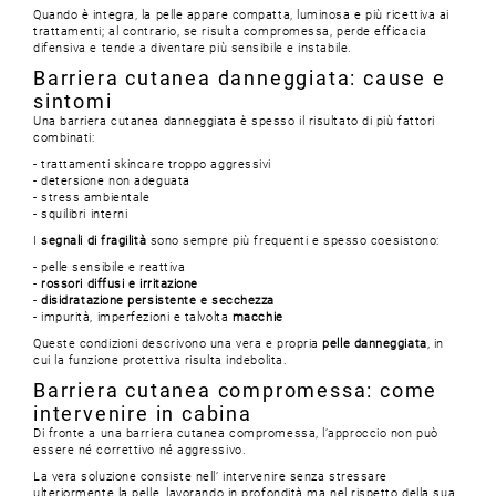
Quando è integra, la pelle appare compatta, luminosa e più ricettiva ai
trattamenti; al contrario, se risulta compromessa, perde efficacia
difensiva e tende a diventare più sensibile e instabile.
Barriera cutanea danneggiata: cause e
sintomi
Una barriera cutanea danneggiata è spesso il risultato di più fattori
combinati:
- trattamenti skincare troppo aggressivi
- detersione non adeguata
- stress ambientale
- squilibri interni
I
segnali di fragilità
sono sempre più frequenti e spesso coesistono:
- pelle sensibile e reattiva
-
rossori diffusi e irritazione
-
disidratazione persistente e secchezza
- impurità, imperfezioni e talvolta
macchie
Queste condizioni descrivono una vera e propria
pelle danneggiata
, in
cui la funzione protettiva risulta indebolita.
Barriera cutanea compromessa: come
intervenire in cabina
Di fronte a una barriera cutanea compromessa, l’approccio non può
essere né correttivo né aggressivo.
La vera soluzione consiste nell’ intervenire senza stressare
ulteriormente la pelle, lavorando in profondità ma nel rispetto della sua