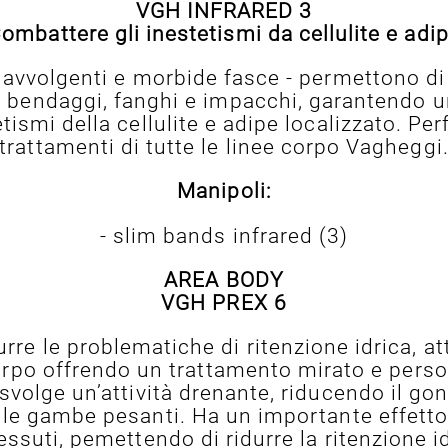
VGH INFRARED 3
ombattere gli inestetismi da cellulite e adi
 avvolgenti e morbide fasce - permettono di 
i bendaggi, fanghi e impacchi, garantendo un
tismi della cellulite e adipe localizzato. Pe
trattamenti di tutte le linee corpo Vagheggi
Manipoli:
- slim bands infrared (3)
AREA BODY
VGH PREX 6
urre le problematiche di ritenzione idrica, a
l corpo offrendo un trattamento mirato e pers
svolge un’attività drenante, riducendo il gon
le gambe pesanti. Ha un importante effetto d
essuti, pemettendo di ridurre la ritenzione i