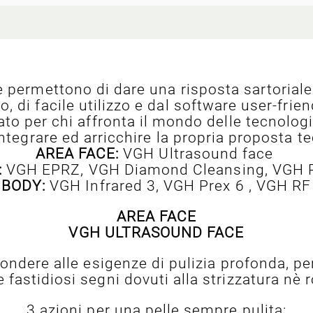
ermettono di dare una risposta sartoriale 
 di facile utilizzo e dal software user-frien
eato per chi affronta il mondo delle tecnologi
ntegrare ed arricchire la propria proposta t
AREA FACE:
VGH Ultrasound face
:
VGH EPRZ, VGH Diamond Cleansing, VGH 
 BODY:
VGH Infrared 3, VGH Prex 6 , VGH RF
AREA FACE
VGH ULTRASOUND FACE
ondere alle esigenze di pulizia profonda, p
 fastidiosi segni dovuti alla strizzatura nè r
3 azioni per una pelle sempre pulita: