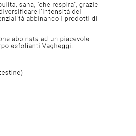
lita, sana, “che respira”, grazie
versificare l’intensità del
enzialità abbinando i prodotti di
ione abbinata ad un piacevole
rpo esfolianti Vagheggi.
testine)