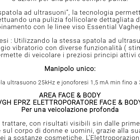
“spatola ad ultrasuoni”, la tecnologia permett
ettuando una pulizia follicolare dettagliata de
inamento con le linee viso Essential Vaghe
si : Utilizzando la stessa spatola ad ultrasu
io vibratorio con diverse funzionalità ( sti
mette di veicolare i preziosi principi attivi 
Manipolo unico:
la ultrasuono 25kHz e jonoforesi 1,5 mA min fino 
AREA FACE & BODY
VGH EPRZ ELETTROPORATORE FACE & BOD
Per una veicolazione profonda
rattare, con risultati visibili sin dalle prim
e sul corpo di donne e uomini, grazie alla s
nei a sostanze cosmetiche. L’Elettroporazion