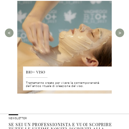
BIO+ VISO
DIS
 del viso
Trattamento creato per vivere la contemporaneità
Un nu
i prodotti
dell’antico rituale di oleazione del viso.
neuro
NEWSLETTER
SE SEI UN PROFESSIONISTA E VUOI SCOPRIRE