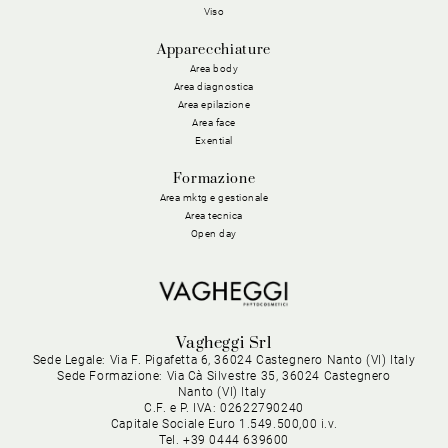
Viso
Apparecchiature
Area body
Area diagnostica
Area epilazione
Area face
Exential
Formazione
Area mktg e gestionale
Area tecnica
Open day
Vagheggi Srl
Sede Legale: Via F. Pigafetta 6, 36024 Castegnero Nanto (VI) Italy
Sede Formazione: Via Cà Silvestre 35, 36024 Castegnero
Nanto (VI) Italy
C.F. e P. IVA: 02622790240
Capitale Sociale Euro 1.549.500,00 i.v.
Tel. +39 0444 639600