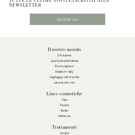
TUTTE LE ULTIME NOVITÀ,ISCRIVITI ALLA
NEWSLETTER
Iscriviti ora
Il nostro mondo
Chi siamo
La phytocosmetica
Formulazioni
Made in Italy
Vagheggi nel mondo
Lavora con noi
Linee cosmetiche
Viso
Corpo
Solari
Make Up
Trattamenti
Corpo