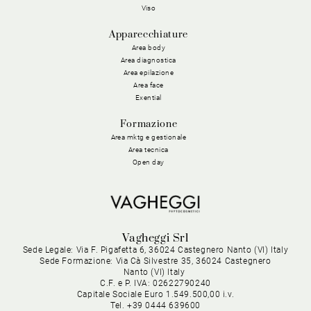
Viso
Apparecchiature
Area body
Area diagnostica
Area epilazione
Area face
Exential
Formazione
Area mktg e gestionale
Area tecnica
Open day
Vagheggi Srl
Sede Legale: Via F. Pigafetta 6, 36024 Castegnero Nanto (VI) Italy
Sede Formazione: Via Cà Silvestre 35, 36024 Castegnero
Nanto (VI) Italy
C.F. e P. IVA: 02622790240
Capitale Sociale Euro 1.549.500,00 i.v.
Tel. +39 0444 639600