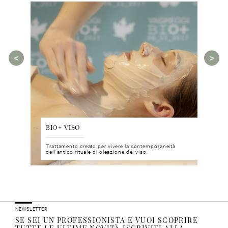
BIO+ VISO
DIS
 del viso
Trattamento creato per vivere la contemporaneità
Un nu
i prodotti
dell’antico rituale di oleazione del viso.
neuro
NEWSLETTER
SE SEI UN PROFESSIONISTA E VUOI SCOPRIRE