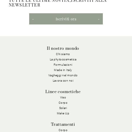
TUTTE LE ULTIME NOVITÀ,ISCRIVITI ALLA
NEWSLETTER
Iscriviti ora
Il nostro mondo
Chi siamo
La phytocosmetica
Formulazioni
Made in Italy
Vagheggi nel mondo
Lavora con noi
Linee cosmetiche
Viso
Corpo
Solari
Make Up
Trattamenti
Corpo